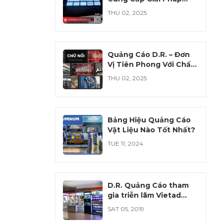
Quảng Cáo Tối Ưu Từ
THU 02, 2025
Acrylic và PVC
Quảng Cáo D.R. – Đơn
Vị Tiên Phong Với Chất
Liệu Cao Cấp, Đa Dạng
THU 02, 2025
Và Hiện Đại
Bảng Hiệu Quảng Cáo
Vật Liệu Nào Tốt Nhất?
TUE 11, 2024
D.R. Quảng Cáo tham
gia triễn lãm Vietad
8/2018
SAT 05, 2019