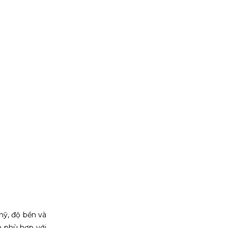
mỹ, độ bền và
m phù hợp với