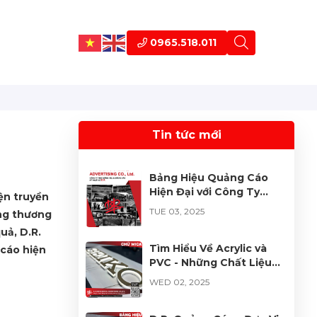
0965.518.011
Tin tức mới
Bảng Hiệu Quảng Cáo
Hiện Đại với Công Ty
ện truyền
TNHH Bảng Hiệu & Kỹ
TUE 03, 2025
ng thương
Thuật Số D.R.
uả, D.R.
Tìm Hiểu Về Acrylic và
 cáo hiện
PVC - Những Chất Liệu
Thông Dụng Trong
WED 02, 2025
Quảng Cáo