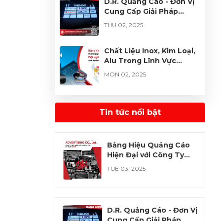
D.R. Quảng Cáo - Đơn Vị
Cung Cấp Giải Pháp
Quảng Cáo Tối Ưu Từ
THU 02, 2025
Acrylic và PVC
Chất Liệu Inox, Kim Loại,
Alu Trong Lĩnh Vực
Quảng Cáo - Độ Bền và
MON 02, 2025
Thẩm Mỹ Vượt Trội
Quảng Cáo D.R. – Đơn Vị
Tiên Phong Với Chất Liệu
Tin tức nổi bật
Cao Cấp, Đa Dạng Và
THU 02, 2025
Hiện Đại
Bảng Hiệu Quảng Cáo
Hiện Đại với Công Ty
TNHH Bảng Hiệu & Kỹ
TUE 03, 2025
Thuật Số D.R.
D.R. Quảng Cáo - Đơn Vị
Cung Cấp Giải Pháp