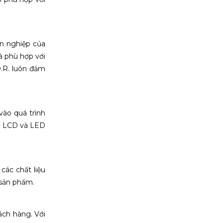
ên nghiệp của
à phù hợp với
D.R. luôn đảm
vào quá trình
nh LCD và LED
các chất liệu
 sản phẩm.
ách hàng. Với