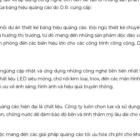
của bảng hiệu quảng cáo do D.R. cung cấp:
ỗi dự án thiết kế bảng hiệu quảng cáo. Đội ngũ thiết kế chuy
u hướng thị trường, từ đó mang đến những sản phẩm độc đáo v
n phòng đến các biển hiệu lớn cho các công trình công cộng, 
 ngừng cập nhật và ứng dụng những công nghệ tiên tiến nhất 
chất liệu LED siêu mỏng, chữ nổi kim loại, Inox, đến các màn hì
 ưu về ánh sáng, hình ảnh và hiệu quả truyền thông.
ng cáo hiện đại là chất liệu. Công ty luôn chọn lựa và sử dụng 
mòn, chống nước để đảm bảo độ bền và tính thẩm mỹ lâu dài cho
ệc mang đến các giải pháp quảng cáo tối ưu hóa chi phí cho kh