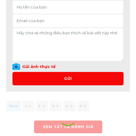
Gửi ảnh thực tế
GỬI
Tất cả
1
2
3
4
5
XEM TẤT CẢ ĐÁNH GIÁ