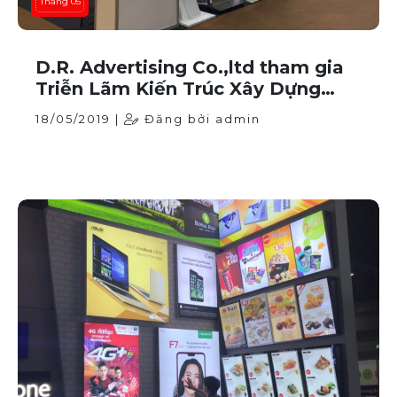
Tháng 05
D.R. Advertising Co.,ltd tham gia
Triễn Lãm Kiến Trúc Xây Dựng
5/2018 tại Impact- Thái Lan
18/05/2019 |
Đăng bởi admin