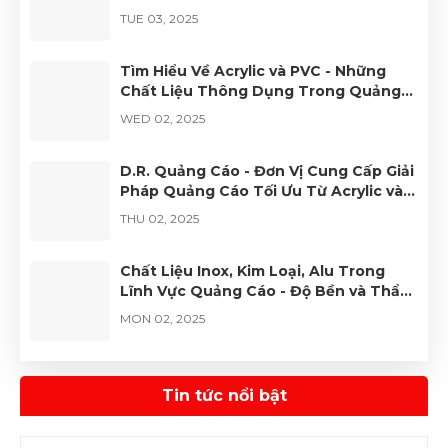
Số D.R.
TUE 03, 2025
Tìm Hiểu Về Acrylic và PVC - Những
Chất Liệu Thông Dụng Trong Quảng
Cáo
WED 02, 2025
D.R. Quảng Cáo - Đơn Vị Cung Cấp Giải
Pháp Quảng Cáo Tối Ưu Từ Acrylic và
PVC
THU 02, 2025
Chất Liệu Inox, Kim Loại, Alu Trong
Lĩnh Vực Quảng Cáo - Độ Bền và Thẩm
Mỹ Vượt Trội
MON 02, 2025
Quảng Cáo D.R. – Đơn Vị Tiên Phong
Với Chất Liệu Cao Cấp, Đa Dạng Và
Tin tức nổi bật
Hiện Đại
THU 02, 2025