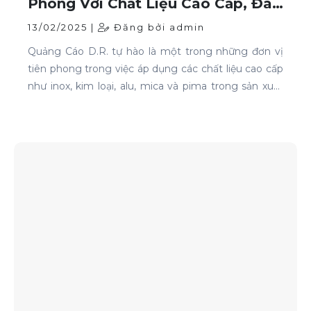
Phong Với Chất Liệu Cao Cấp, Đa
Dạng Và Hiện Đại
13/02/2025 |
Đăng bởi admin
Quảng Cáo D.R. tự hào là một trong những đơn vị
tiên phong trong việc áp dụng các chất liệu cao cấp
như inox, kim loại, alu, mica và pima trong sản xuất
và thi công các sản phẩm quảng cáo.