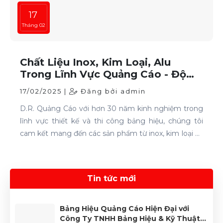
17
Tháng 02
Chất Liệu Inox, Kim Loại, Alu
Trong Lĩnh Vực Quảng Cáo - Độ
Bền và Thẩm Mỹ Vượt Trội
17/02/2025 |
Đăng bởi admin
D.R. Quảng Cáo với hơn 30 năm kinh nghiệm trong
lĩnh vực thiết kế và thi công bảng hiệu, chúng tôi
cam kết mang đến các sản phẩm từ inox, kim loại và
alu chất lượng cao, giúp công ty tạo nên dấu ấn
riêng trong lòng khách hàng.
Tin tức mới
Bảng Hiệu Quảng Cáo Hiện Đại với
Công Ty TNHH Bảng Hiệu & Kỹ Thuật