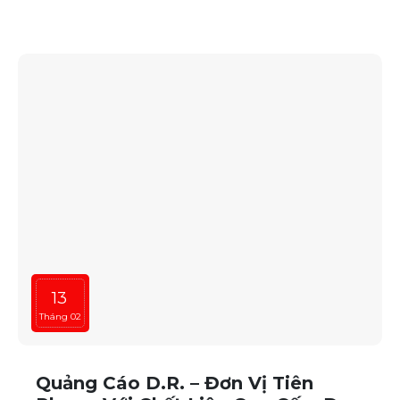
Quangcao.com mang lại giải pháp hoàn hảo cho
thương hiệu của bạn.
13
Tháng 02
Quảng Cáo D.R. – Đơn Vị Tiên